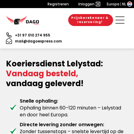
Registreren
Inloggen
Europa
NL
Prijsberekenaar &
reservering!
+31 97 010 274 955
mail@dagoexpress.com
Koeriersdienst Lelystad:
Vandaag besteld,
vandaag geleverd!
Snelle ophaling:
Ophaling binnen 60–120 minuten – Lelystad
en door heel Europa.
Directe levering zonder omwegen:
Zonder tussenstops – snelste levertijd op de