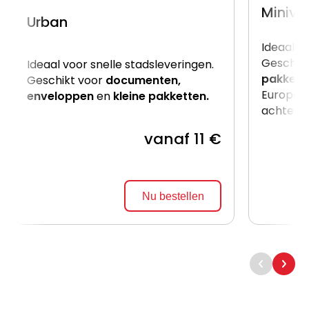
Miniva
Urban
Ideaal v
Geschik
Ideaal voor snelle stadsleveringen.
pakkett
Geschikt voor
documenten,
Europalle
enveloppen
en
kleine pakketten.
achterzij
vanaf 11 €
Nu bestellen