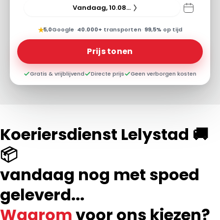
Vandaag, 10.08.26
★
5,0
Google
·
40.000+
transporten
·
99,5%
op tijd
Prijs tonen
Gratis & vrijblijvend
Directe prijs
Geen verborgen kosten
Koeriersdienst Lelystad 🚚
📦
vandaag nog met spoed
geleverd...
Waarom
voor ons kiezen?