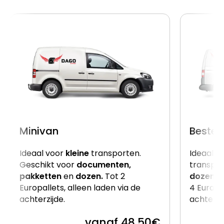
Minivan
Beste
Ideaal voor
kleine
transporten.
Ideaal v
Geschikt voor
documenten,
transpor
pakketten
en
dozen.
Tot 2
dozen
e
Europallets, alleen laden via de
4 Europal
achterzijde.
achterzi
vanaf 48,50€