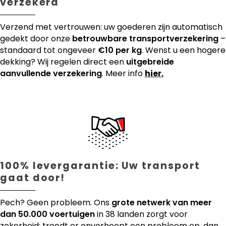
verzekerd
Verzend met vertrouwen: uw goederen zijn automatisch
gedekt door onze
betrouwbare transportverzekering
–
standaard tot ongeveer
€10 per kg
. Wenst u een hogere
dekking? Wij regelen direct een
uitgebreide
aanvullende verzekering
. Meer info
hier.
100% levergarantie: Uw transport
gaat door!
Pech? Geen probleem. Ons
grote netwerk van meer
dan 50.000 voertuigen
in 38 landen zorgt voor
zekerheid: treedt er onverhoopt een probleem op, dan