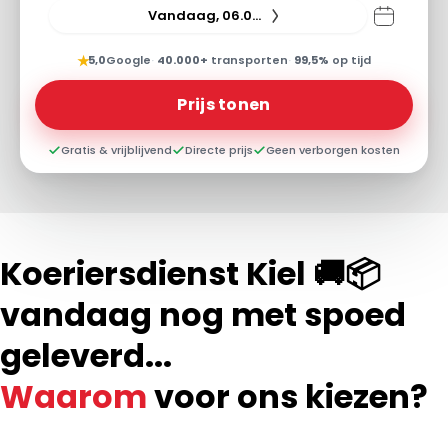
Vandaag, 06.08.26
★
5,0
Google
·
40.000+
transporten
·
99,5%
op tijd
Prijs tonen
Gratis & vrijblijvend
Directe prijs
Geen verborgen kosten
Koeriersdienst Kiel 🚚📦
vandaag nog met spoed
geleverd...
Waarom
voor ons kiezen?