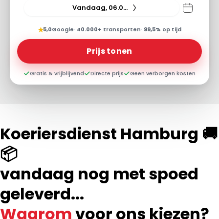
Vandaag, 06.08.26
★
5,0
Google
·
40.000+
transporten
·
99,5%
op tijd
Prijs tonen
Gratis & vrijblijvend
Directe prijs
Geen verborgen kosten
Koeriersdienst Hamburg 🚚
📦
vandaag nog met spoed
geleverd...
Waarom
voor ons kiezen?