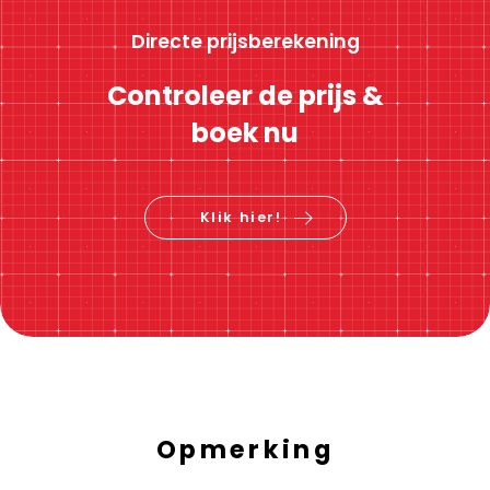
Directe prijsberekening
Controleer de prijs &
boek nu
Klik hier!
Opmerking