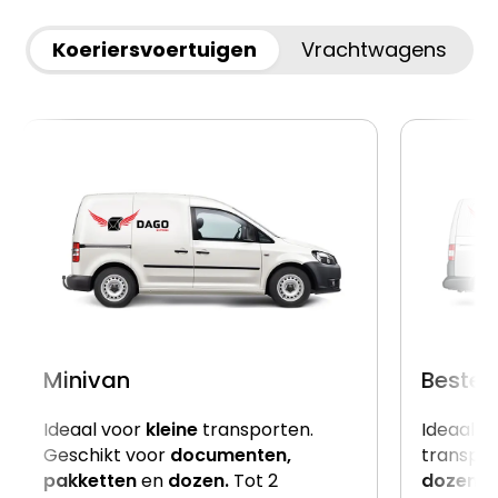
Koeriersvoertuigen
Vrachtwagens
Minivan
Beste
Ideaal voor
kleine
transporten.
Ideaal v
Geschikt voor
documenten,
transpor
pakketten
en
dozen.
Tot 2
dozen
e