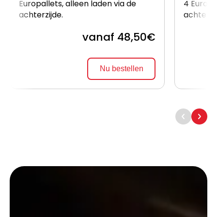
Europallets, alleen laden via de
4 Europal
achterzijde.
achterzi
vanaf 48,50€
Nu bestellen