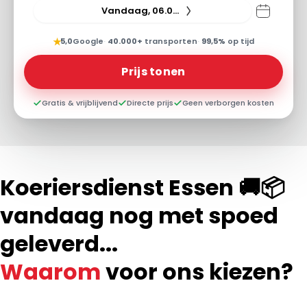
Vandaag, 06.08.26
★
5,0
Google
·
40.000+
transporten
·
99,5%
op tijd
Prijs tonen
Gratis & vrijblijvend
Directe prijs
Geen verborgen kosten
Koeriersdienst Essen 🚚📦
vandaag nog met spoed
geleverd...
Waarom
voor ons kiezen?