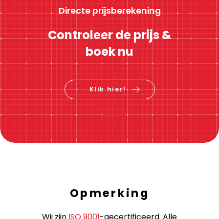
Directe prijsberekening
Controleer de prijs &
boek nu
Klik hier!
Opmerking
Wij zijn
ISO 9001
-gecertificeerd. Alle