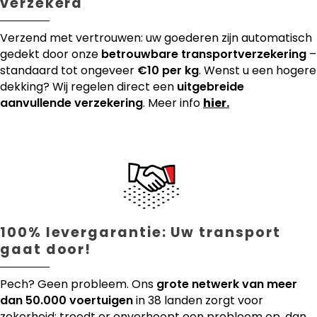
verzekerd
Verzend met vertrouwen: uw goederen zijn automatisch
gedekt door onze
betrouwbare transportverzekering
–
standaard tot ongeveer
€10 per kg
. Wenst u een hogere
dekking? Wij regelen direct een
uitgebreide
aanvullende verzekering
. Meer info
hier.
100% levergarantie: Uw transport
gaat door!
Pech? Geen probleem. Ons
grote netwerk van meer
dan 50.000 voertuigen
in 38 landen zorgt voor
zekerheid: treedt er onverhoopt een probleem op, dan