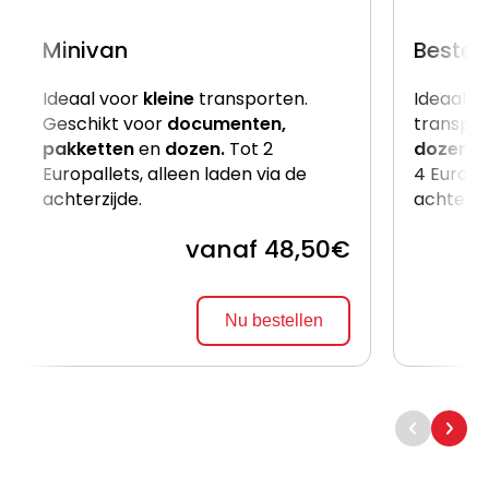
Minivan
Beste
Ideaal voor
kleine
transporten.
Ideaal v
Geschikt voor
documenten,
transpor
pakketten
en
dozen.
Tot 2
dozen
e
Europallets, alleen laden via de
4 Europal
achterzijde.
achterzi
vanaf 48,50€
Nu bestellen