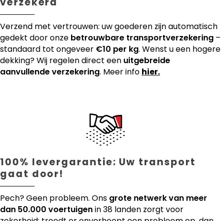
verzekerd
Verzend met vertrouwen: uw goederen zijn automatisch
gedekt door onze
betrouwbare transportverzekering
–
standaard tot ongeveer
€10 per kg
. Wenst u een hogere
dekking? Wij regelen direct een
uitgebreide
aanvullende verzekering
. Meer info
hier.
100% levergarantie: Uw transport
gaat door!
Pech? Geen probleem. Ons
grote netwerk van meer
dan 50.000 voertuigen
in 38 landen zorgt voor
zekerheid: treedt er onverhoopt een probleem op, dan