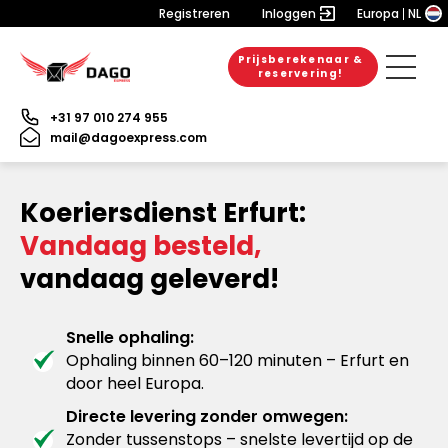
Registreren
Inloggen
Europa
NL
Prijsberekenaar &
reservering!
+31 97 010 274 955
mail@dagoexpress.com
Koeriersdienst Erfurt:
Vandaag besteld,
vandaag geleverd!
Snelle ophaling:
Ophaling binnen 60–120 minuten – Erfurt en
door heel Europa.
Directe levering zonder omwegen:
Zonder tussenstops – snelste levertijd op de