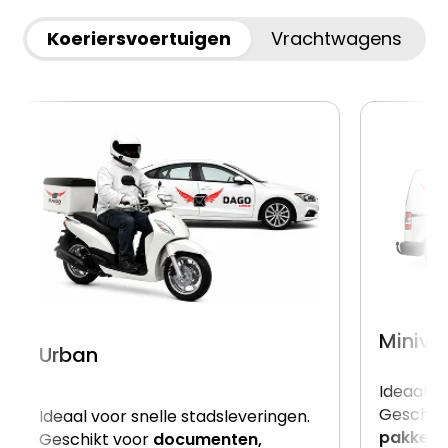
Koeriersvoertuigen
Vrachtwagens
Miniva
Urban
Ideaal v
Geschik
Ideaal voor snelle stadsleveringen.
pakkett
Geschikt voor
documenten,