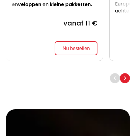
Europalle
enveloppen
en
kleine pakketten.
achterzij
vanaf 11 €
Nu bestellen