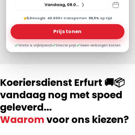
Vandaag, 08.08.26
★
5,0
Google
·
40.000+
transporten
·
99,5%
op tijd
Prijs tonen
Gratis & vrijblijvend
Directe prijs
Geen verborgen kosten
Koeriersdienst Erfurt 🚚📦
vandaag nog met spoed
geleverd...
Waarom
voor ons kiezen?