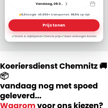
Vandaag, 08.08.26
★
5,0
Google
·
40.000+
transporten
·
99,5%
op tijd
Prijs tonen
Gratis & vrijblijvend
Directe prijs
Geen verborgen kosten
Koeriersdienst Chemnitz 🚚
📦
vandaag nog met spoed
geleverd...
Waarom
voor ons kiezen?