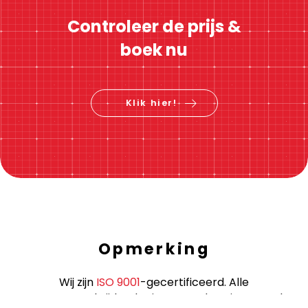
Controleer de prijs &
boek nu
Klik hier!
Opmerking
Wij zijn
ISO 9001
-gecertificeerd. Alle
grensoverschrijdende ritten worden uitgevoerd