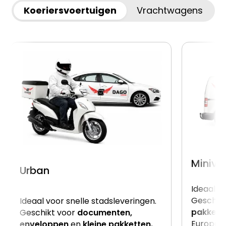
Koeriersvoertuigen
Vrachtwagens
Miniva
Urban
Ideaal v
Geschik
Ideaal voor snelle stadsleveringen.
pakkett
Geschikt voor
documenten,
Europalle
enveloppen
en
kleine pakketten.