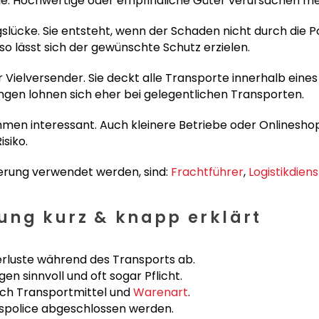
lle. Hochwertige oder empfindliche Güter verursachen me
cke. Sie entsteht, wenn der Schaden nicht durch die Pol
so lässt sich der gewünschte Schutz erzielen.
 Vielversender. Sie deckt alle Transporte innerhalb ein
ngen lohnen sich eher bei gelegentlichen Transporten.
hmen interessant. Auch kleinere Betriebe oder Onlinesho
siko.
herung verwendet werden, sind:
Frachtführer
,
Logistikdiens
ung kurz & knapp erklärt
rluste während des Transports ab.
en sinnvoll und oft sogar Pflicht.
ach Transportmittel und
Warenart
.
espolice abgeschlossen werden.