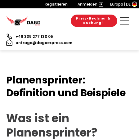
Registrieren
Anmelden
Europa
DE
Preis-Rechner &
Buchung!
+49 335 277 130 05
anfrage@dagoexpress.com
Planensprinter:
Definition und Beispiele
Was ist ein
Planensprinter?