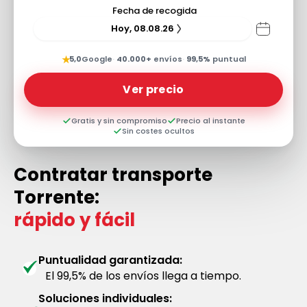
Fecha de recogida
Hoy, 08.08.26
★
5,0
Google
·
40.000+
envíos
·
99,5%
puntual
Ver precio
Gratis y sin compromiso
Precio al instante
Sin costes ocultos
Contratar transporte
Torrente:
rápido y fácil
Puntualidad garantizada:
El 99,5% de los envíos llega a tiempo.
Soluciones individuales: