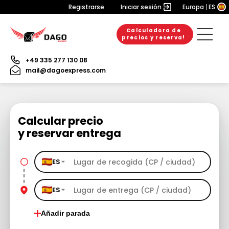
Registrarse
Iniciar sesión
Europa
ES
Calculadora de
precios y reserva!
+49 335 277 130 08
mail@dagoexpress.com
Calcular precio
y reservar entrega
ES
ES
Añadir parada