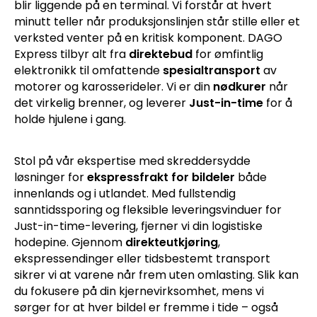
blir liggende på en terminal. Vi forstår at hvert
minutt teller når produksjonslinjen står stille eller et
verksted venter på en kritisk komponent. DAGO
Express tilbyr alt fra
direktebud
for ømfintlig
elektronikk til omfattende
spesialtransport
av
motorer og karosserideler. Vi er din
nødkurer
når
det virkelig brenner, og leverer
Just-in-time
for å
holde hjulene i gang.
Stol på vår ekspertise med skreddersydde
løsninger for
ekspressfrakt for bildeler
både
innenlands og i utlandet. Med fullstendig
sanntidssporing og fleksible leveringsvinduer for
Just-in-time-levering, fjerner vi din logistiske
hodepine. Gjennom
direkteutkjøring
,
ekspressendinger eller tidsbestemt transport
sikrer vi at varene når frem uten omlasting. Slik kan
du fokusere på din kjernevirksomhet, mens vi
sørger for at hver bildel er fremme i tide – også