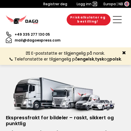
Registrer deg
Logg inn
Europa
NB
Priskalkulator og
bestilling!
+49 335 277 130 05
mail@dagoexpress.com
💌 E-poststøtte er tilgjengelig på norsk.
📞 Telefonstøtte er tilgjengelig på
engelsk
,
tysk
og
polsk
.
Ekspressfrakt for bildeler – raskt, sikkert og
punktlig