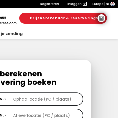
Registreren
Inloggen
Europa
NL
 955
Prijsberekenaar & reservering!
ress.com
 je zending
s berekenen
evering boeken
NL
NL