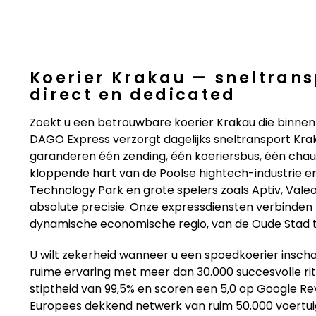
Koerier Krakau — sneltrans
direct en dedicated
Zoekt u een betrouwbare koerier Krakau die binnen 1
DAGO Express verzorgt dagelijks sneltransport Kra
garanderen één zending, één koeriersbus, één chau
kloppende hart van de Poolse hightech-industrie en
Technology Park en grote spelers zoals Aptiv, Valeo 
absolute precisie. Onze expressdiensten verbinde
dynamische economische regio, van de Oude Stad t
U wilt zekerheid wanneer u een spoedkoerier insch
ruime ervaring met meer dan 30.000 succesvolle ri
stiptheid van 99,5% en scoren een 5,0 op Google Rev
Europees dekkend netwerk van ruim 50.000 voertuigen