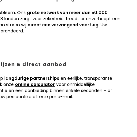
obleem. Ons
grote netwerk van meer dan 50.000
38 landen zorgt voor zekerheid: treedt er onverhoopt een
an sturen wij
direct een vervangend voertuig
. Uw
garandeerd.
prijzen & direct aanbod
op
langdurige partnerships
en eerlijke, transparante
ik onze
online calculator
voor onmiddellijke
antie en een aanbieding binnen enkele seconden – of
w persoonlijke offerte per e-mail.