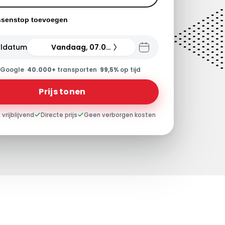
ssenstop toevoegen
ldatum
Vandaag, 07.08.26
Google
·
40.000+
transporten
·
99,5%
op tijd
Prijs tonen
 vrijblijvend
Directe prijs
Geen verborgen kosten