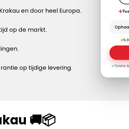
Krakau en door heel Europa.
Tu
Ophaa
ijd op de markt.
★
5,0
dingen.
Gratis &
tie op tijdige levering.
akau 🚚📦