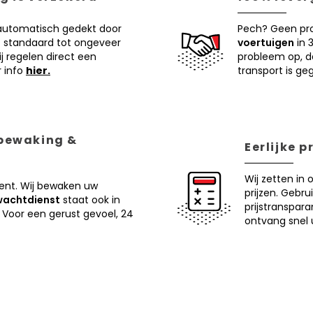
 automatisch gedekt door
Pech? Geen pr
 standaard tot ongeveer
voertuigen
in 
j regelen direct een
probleem op, d
r info
hier.
transport is ge
 bewaking &
Eerlijke 
Wij zetten in 
ent. Wij bewaken uw
prijzen. Gebru
wachtdienst
staat ook in
prijstranspar
 Voor een gerust gevoel, 24
ontvang snel u