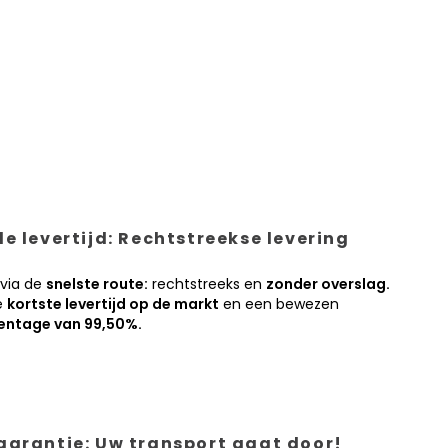
e levertijd: Rechtstreekse levering
 via de
snelste route:
rechtstreeks en
zonder overslag.
e
kortste levertijd op de markt
en een bewezen
entage van 99,50%.
garantie: Uw transport gaat door!