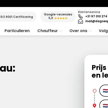
Klantenservice
Google-recensies
+31 97 010 274
ISO 9001 Certificering
5,0
★★★★★
mail@dagoexp
Particulieren
Chauffeur
Over ons
Volg
au:
Prij
en l