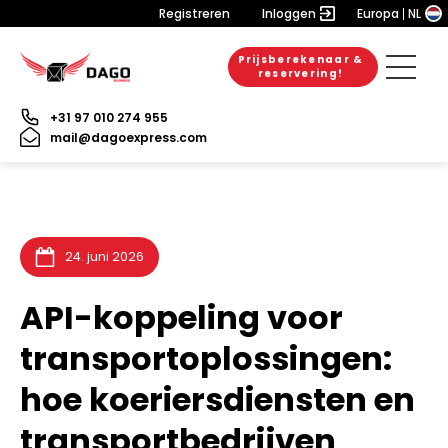
Registreren
Inloggen
Europa
NL
Prijsberekenaar &
20. juli 2026
6. juli 2026
6. juli 2026
reservering!
+31 97 010 274 955
mail@dagoexpress.com
24. juni 2026
API-koppeling voor
transportoplossingen:
hoe koeriersdiensten en
transportbedrijven