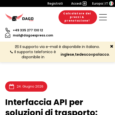
Registrati
Accedi
Europa
IT
Calcolatore dei
prezzi &
20. Luglio 2026
6. Luglio 2026
3. Luglio 2026
prenotazione!
+49 335 277 130 12
mail@dagoexpress.com
💌 Il supporto via e-mail è disponibile in italiano.
📞 Il supporto telefonico è
inglese
,
tedesco
e
polacco
.
disponibile in
24. Giugno 2026
Interfaccia API per
soluzioni di trasporto: