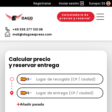
Registrarse
Iniciar sesión
Europa
ES
Calculadora de
precios y reserva!
+49 335 277 130 08
mail@dagoexpress.com
Calcular precio
y reservar entrega
ES
ES
Añadir parada