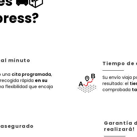
es 🚚📦
ress?
 al minuto
Tiempo de 
 una
cita programada
,
Su envío viaja p
recogida rápida
en su
resultado: el
ti
a flexibilidad que encaja
comprobada
ta
Garantía d
á asegurado
realizará!