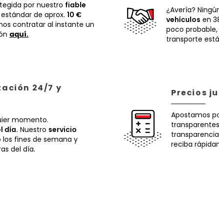
otegida por nuestro
fiable
¿Avería? Ningú
 estándar de aprox.
10 €
vehículos
en 38
os contratar al instante un
poco probable
ión
aquí.
transporte está
zación 24/7 y
Precios j
Apostamos p
uier momento.
transparentes.
l día.
Nuestro
servicio
transparencia
o los fines de semana y
reciba rápida
ras del día.