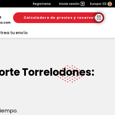
Registrarse
Iniciar sesión
Europa
ES
8
Calculadora de precios y reserva!
ss.com
trea tu envío
orte Torrelodones:
 tiempo.