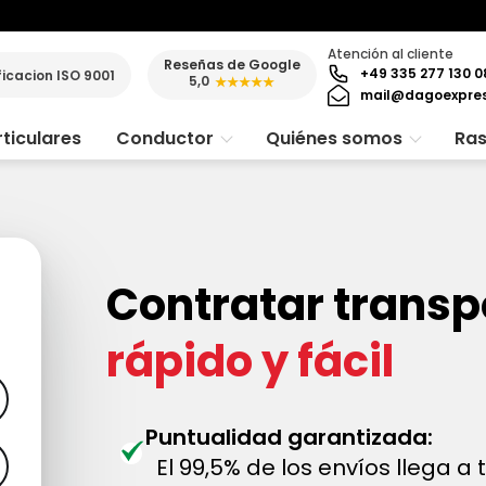
Atención al cliente
Reseñas de Google
+49 335 277 130 0
ficacion ISO 9001
5,0
★★★★★
mail@dagoexpre
ticulares
Conductor
Quiénes somos
Ras
Contratar transp
rápido y fácil
Puntualidad garantizada:
El 99,5% de los envíos llega a