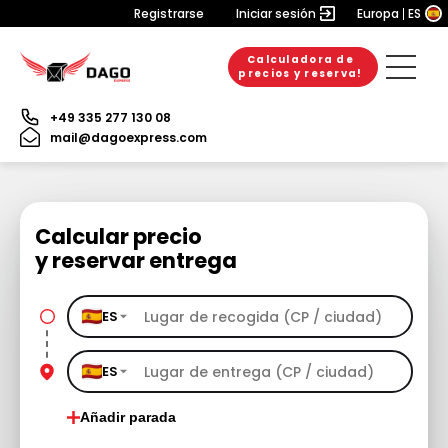
Registrarse
Iniciar sesión
Europa
ES
Calculadora de
precios y reserva!
+49 335 277 130 08
mail@dagoexpress.com
Calcular precio
y reservar entrega
ES
ES
Añadir parada