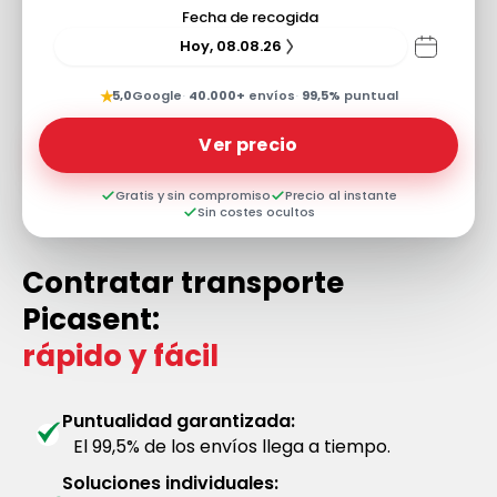
Fecha de recogida
Hoy, 08.08.26
★
5,0
Google
·
40.000+
envíos
·
99,5%
puntual
Ver precio
Gratis y sin compromiso
Precio al instante
Sin costes ocultos
Contratar transporte
Picasent:
rápido y fácil
Puntualidad garantizada:
El 99,5% de los envíos llega a tiempo.
Soluciones individuales: