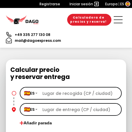
Registrarse
Iniciar sesión
Europa
ES
Calculadora de
precios y reserva!
+49 335 277 130 08
mail@dagoexpress.com
Calcular precio
y reservar entrega
ES
ES
Añadir parada