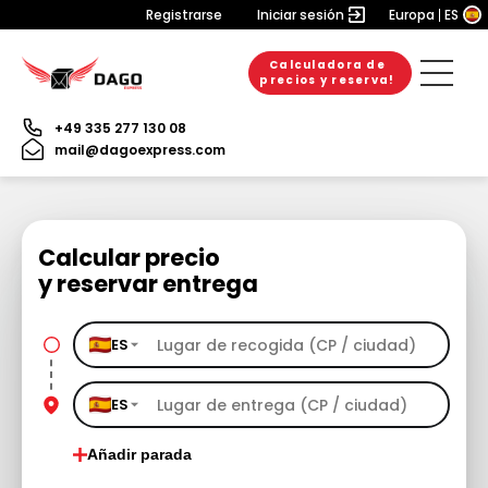
Registrarse
Iniciar sesión
Europa
ES
Calculadora de
precios y reserva!
+49 335 277 130 08
mail@dagoexpress.com
Calcular precio
y reservar entrega
ES
ES
Añadir parada