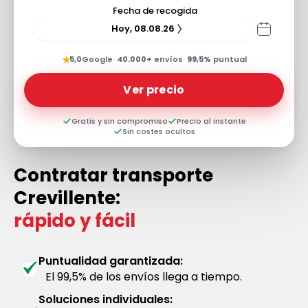
Fecha de recogida
Hoy, 08.08.26
★
5,0
Google
·
40.000+
envíos
·
99,5%
puntual
Ver precio
Gratis y sin compromiso
Precio al instante
Sin costes ocultos
Contratar transporte
Crevillente:
rápido y fácil
Puntualidad garantizada:
El 99,5% de los envíos llega a tiempo.
Soluciones individuales: