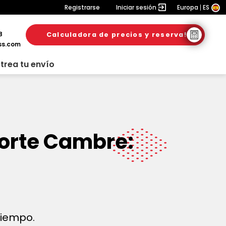
Registrarse
Iniciar sesión
Europa
ES
8
Calculadora de precios y reserva!
ss.com
trea tu envío
porte Cambre:
 tiempo.