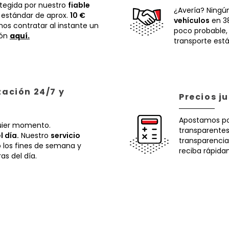
otegida por nuestro
fiable
¿Avería? Ningú
 estándar de aprox.
10 €
vehículos
en 38
os contratar al instante un
poco probable
ión
aquí.
transporte está
zación 24/7 y
Precios j
Apostamos p
uier momento.
transparentes.
l día.
Nuestro
servicio
transparencia
o los fines de semana y
reciba rápida
ras del día.