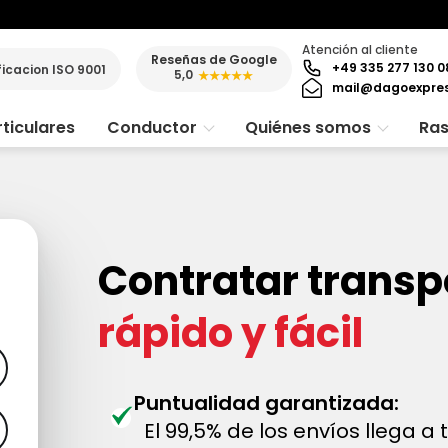
Atención al cliente
Reseñas de Google
+49 335 277 130 0
ficacion ISO 9001
5,0
★★★★★
mail@dagoexpre
ticulares
Conductor
Quiénes somos
Ras
Contratar trans
rápido y fácil
Puntualidad garantizada:
El 99,5% de los envíos llega a