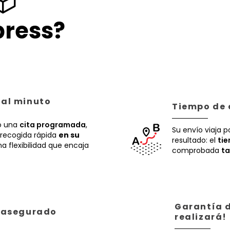
📦
ress?
 al minuto
Tiempo de 
 una
cita programada
,
Su envío viaja p
recogida rápida
en su
resultado: el
ti
a flexibilidad que encaja
comprobada
ta
Garantía d
á asegurado
realizará!