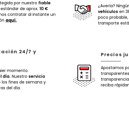
otegida por nuestro
fiable
¿Avería? Ningú
 estándar de aprox.
10 €
vehículos
en 38
os contratar al instante un
poco probable
ión
aquí.
transporte está
zación 24/7 y
Precios j
Apostamos p
uier momento.
transparentes.
l día.
Nuestro
servicio
transparencia
o los fines de semana y
reciba rápida
ras del día.