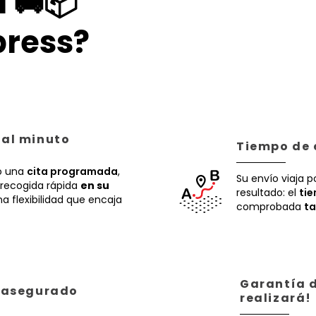
a 🚚📦
ress?
 al minuto
Tiempo de 
 una
cita programada
,
Su envío viaja p
recogida rápida
en su
resultado: el
ti
a flexibilidad que encaja
comprobada
ta
Garantía d
á asegurado
realizará!