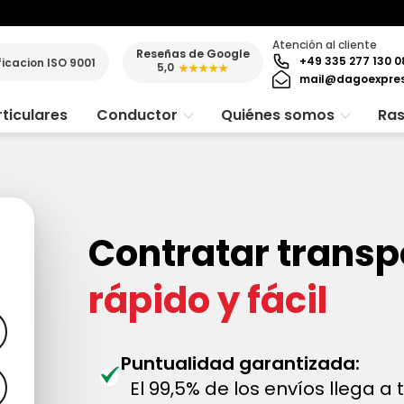
Atención al cliente
Reseñas de Google
+49 335 277 130 0
ficacion ISO 9001
5,0
★★★★★
mail@dagoexpre
ticulares
Conductor
Quiénes somos
Ras
Contratar transpo
rápido y fácil
Puntualidad garantizada:
El 99,5% de los envíos llega a