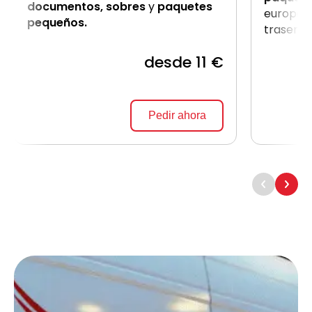
documentos, sobres
y
paquetes
europale
pequeños.
trasera.
desde 11 €
Pedir ahora