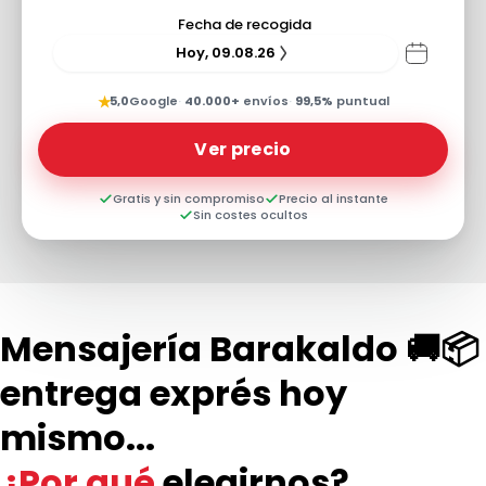
Fecha de recogida
Hoy, 09.08.26
★
5,0
Google
·
40.000+
envíos
·
99,5%
puntual
Ver precio
Gratis y sin compromiso
Precio al instante
Sin costes ocultos
Mensajería Barakaldo 🚚📦
entrega exprés hoy
mismo...
¿Por qué
elegirnos?