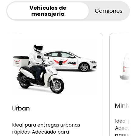
Vehículos de
Camiones
mensajería
Miniva
Urban
Ideal pa
Ideal para entregas urbanas
Adecuad
rápidas. Adecuado para
paquet