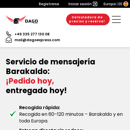
Registrarse
Iniciar sesión
Europa
ES
Calculadora de
precios y reserva!
+49 335 277 130 08
mail@dagoexpress.com
Servicio de mensajería
Barakaldo:
¡Pedido hoy,
entregado hoy!
Recogida rápida:
Recogida en 60–120 minutos – Barakaldo y en
toda Europa.