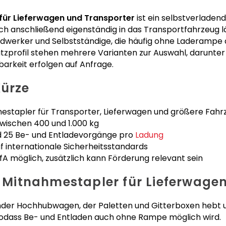
 für Lieferwagen und Transporter
ist ein selbstverlade
ch anschließend eigenständig in das Transportfahrzeug lä
dwerker und Selbstständige, die häufig ohne Laderampe 
tzprofil stehen mehrere Varianten zur Auswahl, darunte
arkeit erfolgen auf Anfrage.
Kürze
estapler für Transporter, Lieferwagen und größere Fahr
wischen 400 und 1.000 kg
nd 25 Be- und Entladevorgänge pro
Ladung
uf internationale Sicherheitsstandards
AfA möglich, zusätzlich kann Förderung relevant sein
ft Mitnahmestapler für Lieferwage
adender Hochhubwagen, der Paletten und Gitterboxen hebt 
 sodass Be- und Entladen auch ohne Rampe möglich wird.