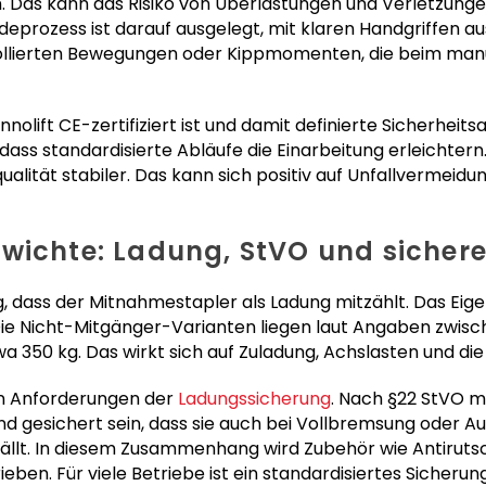
en. Das kann das Risiko von Überlastungen und Verletzung
adeprozess ist darauf ausgelegt, mit klaren Handgriffen 
ollierten Bewegungen oder Kippmomenten, die beim man
nnolift CE-zertifiziert ist und damit definierte Sicherheits
 dass standardisierte Abläufe die Einarbeitung erleicht
ualität stabiler. Das kann sich positiv auf Unfallvermeidu
wichte: Ladung, StVO und sicher
ig, dass der Mitnahmestapler als Ladung mitzählt. Das Ei
ie Nicht-Mitgänger-Varianten liegen laut Angaben zwische
 350 kg. Das wirkt sich auf Zuladung, Achslasten und d
en Anforderungen der
Ladungssicherung
. Nach §22 StVO mu
nd gesichert sein, dass sie auch bei Vollbremsung oder 
fällt. In diesem Zusammenhang wird Zubehör wie Antirut
eben. Für viele Betriebe ist ein standardisiertes Sicherung