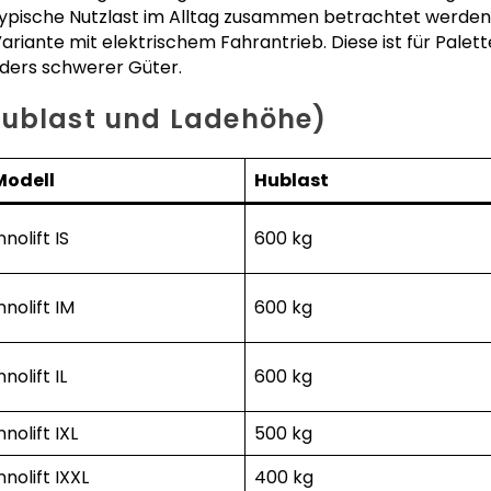
 typische Nutzlast im Alltag zusammen betrachtet werde
ariante mit elektrischem Fahrantrieb. Diese ist für Palett
nders schwerer Güter.
Hublast und Ladehöhe)
Modell
Hublast
nnolift IS
600 kg
nnolift IM
600 kg
nnolift IL
600 kg
nnolift IXL
500 kg
nnolift IXXL
400 kg