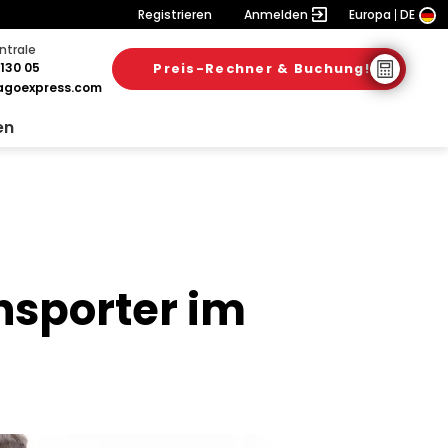
Registrieren
Anmelden
Europa
DE
ntrale
130 05
Preis-Rechner & Buchung!
28. Juli 2026
28. Juli 2026
25. Juli 2026
goexpress.com
en
nsporter im