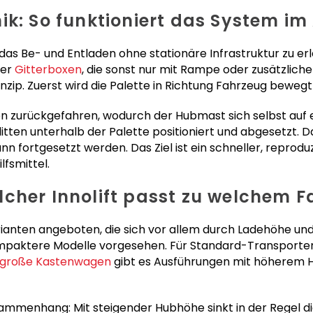
ik: So funktioniert das System im
, das Be- und Entladen ohne stationäre Infrastruktur zu erl
der
Gitterboxen
, die sonst nur mit Rampe oder zusätzli
nzip. Zuerst wird die Palette in Richtung Fahrzeug bewegt 
en zurückgefahren, wodurch der Hubmast sich selbst au
itten unterhalb der Palette positioniert und abgesetzt. Da
ann fortgesetzt werden. Das Ziel ist ein schneller, repro
fsmittel.
cher Innolift passt zu welchem 
rianten angeboten, die sich vor allem durch Ladehöhe und
ompaktere Modelle vorgesehen. Für Standard-Transporter
große Kastenwagen
gibt es Ausführungen mit höherem H
sammenhang: Mit steigender Hubhöhe sinkt in der Regel di