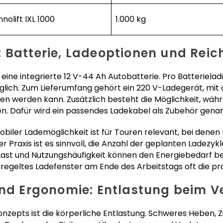
nnolift IXL 1000
1.000 kg
 Batterie, Ladeoptionen und Reich
ft eine integrierte 12 V-44 Ah Autobatterie. Pro Batteriel
lich. Zum Lieferumfang gehört ein 220 V-Ladegerät, mi
n werden kann. Zusätzlich besteht die Möglichkeit, währe
n. Dafür wird ein passendes Ladekabel als Zubehör genan
mobiler Lademöglichkeit ist für Touren relevant, bei den
r Praxis ist es sinnvoll, die Anzahl der geplanten Ladezyk
ast und Nutzungshäufigkeit können den Energiebedarf bee
 geregeltes Ladefenster am Ende des Arbeitstags oft die p
und Ergonomie: Entlastung beim V
onzepts ist die körperliche Entlastung. Schweres Heben, 