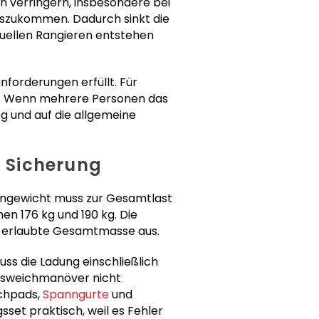
en verringern, insbesondere bei
auszukommen. Dadurch sinkt die
uellen Rangieren entstehen
anforderungen erfüllt. Für
ern. Wenn mehrere Personen das
ng und auf die allgemeine
e Sicherung
gengewicht muss zur Gesamtlast
n 176 kg und 190 kg. Die
ie erlaubte Gesamtmasse aus.
ss die Ladung einschließlich
Ausweichmanöver nicht
schpads,
Spanngurte
und
sset praktisch, weil es Fehler