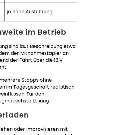
je nach Ausführung
weite im Betrieb
adung sind laut Beschreibung etwa
t dem der Mitnahmestapler an
nd der Fahrt über die 12 V-
nt.
en mehrere Stopps ohne
len im Tagesgeschäft realistisch
influssen. Für den
ragmatischste Lösung.
erladen
Ziehen oder Improvisieren mit