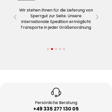
n die
Wir stehen Ihnen für die Lieferung von
Wenn
n in
Sperrgut zur Seite. Unsere
Be
enden.
internationale Spedition ermöglicht
Expressl
Transporte in jeder Größenordnung.
Wir b
ver
durchda
Persönliche Beratung
+49 335 277 130 05