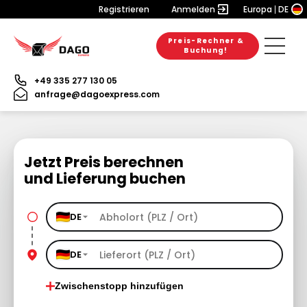
Registrieren
Anmelden
Europa
DE
Preis-Rechner &
Buchung!
+49 335 277 130 05
anfrage@dagoexpress.com
Jetzt Preis berechnen
und Lieferung buchen
DE
DE
Zwischenstopp hinzufügen