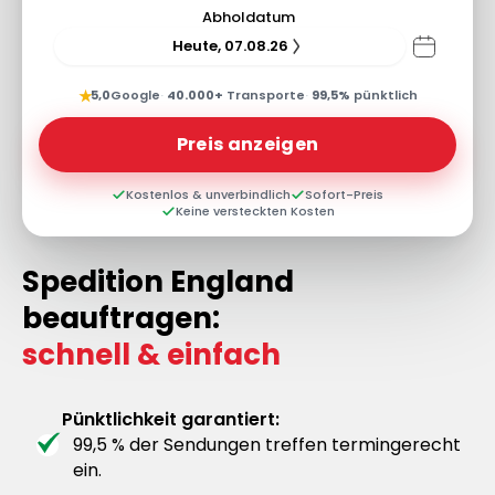
Abholdatum
Heute, 07.08.26
★
5,0
Google
·
40.000+
Transporte
·
99,5%
pünktlich
Preis anzeigen
Kostenlos & unverbindlich
Sofort-Preis
Keine versteckten Kosten
Spedition England
beauftragen:
schnell & einfach
Pünktlichkeit garantiert:
99,5 % der Sendungen treffen termingerecht
ein.