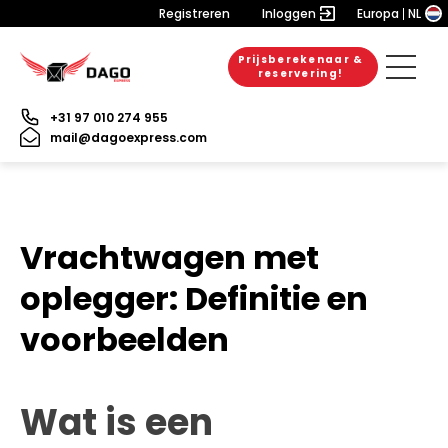
Registreren
Inloggen
Europa
NL
Prijsberekenaar &
reservering!
+31 97 010 274 955
mail@dagoexpress.com
Vrachtwagen met
oplegger: Definitie en
voorbeelden
Wat is een