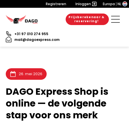
Registreren
Inloggen
Europa
NL
Prijsberekenaar &
20. juli 2026
6. juli 2026
6. juli 2026
reservering!
+31 97 010 274 955
mail@dagoexpress.com
26. mei 2026
DAGO Express Shop is
online — de volgende
stap voor ons merk