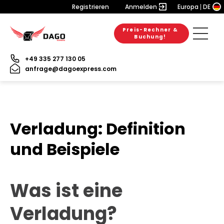
Registrieren
Anmelden
Europa
DE
Preis-Rechner &
Buchung!
+49 335 277 130 05
anfrage@dagoexpress.com
Verladung: Definition
und Beispiele
Was ist eine
Verladung?