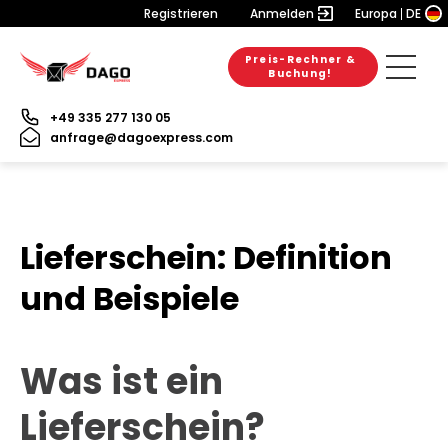
Registrieren
Anmelden
Europa
DE
Preis-Rechner &
Buchung!
+49 335 277 130 05
anfrage@dagoexpress.com
Lieferschein: Definition
und Beispiele
Was ist ein
Lieferschein?