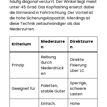
häufig diagonal verzurrt. Der Winkel liegt meist
unter 45 Grad. Das Kopflashing ersetzt dabei
die Stirnwand in Fahrtrichtung. Der Vorteil ist
die hohe Sicherungskapazität. Allerdings ist
diese Technik zeitaufwändiger als das
Niederzurren.
Niederzurre
Direktzurre
Kriterium
n
n
Reibung
Direkte
durch
Prinzip
Fixierung
Niederdrück
über LC
en
Sperrige,
Paletten,
Geeignet für
schwere
stabile Güter
Lasten
Einfach,
Hohe