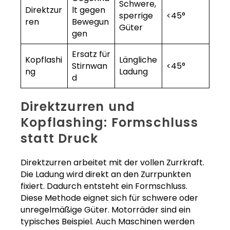
Schwere,
Direktzur
lt gegen
sperrige
<45°
ren
Bewegun
Güter
gen
Ersatz für
Kopflashi
Längliche
Stirnwan
<45°
ng
Ladung
d
Direktzurren und
Kopflashing: Formschluss
statt Druck
Direktzurren arbeitet mit der vollen Zurrkraft.
Die Ladung wird direkt an den Zurrpunkten
fixiert. Dadurch entsteht ein Formschluss.
Diese Methode eignet sich für schwere oder
unregelmäßige Güter. Motorräder sind ein
typisches Beispiel. Auch Maschinen werden