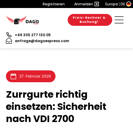
Registrieren
Anmelden
Europa
DE
Preis-Rechner &
6. August 2026
28. Juli 2026
31. Juli 2026
Buchung!
+49 335 277 130 05
anfrage@dagoexpress.com
27. Februar 2026
Zurrgurte richtig
einsetzen: Sicherheit
nach VDI 2700