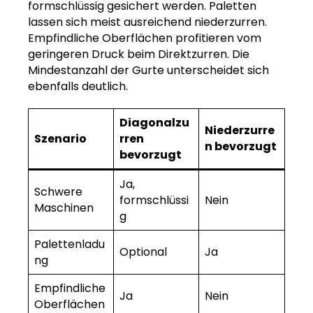
formschlüssig gesichert werden. Paletten
lassen sich meist ausreichend niederzurren.
Empfindliche Oberflächen profitieren vom
geringeren Druck beim Direktzurren. Die
Mindestanzahl der Gurte unterscheidet sich
ebenfalls deutlich.
Diagonalzu
Niederzurre
Szenario
rren
n bevorzugt
bevorzugt
Ja,
Schwere
formschlüssi
Nein
Maschinen
g
Palettenladu
Optional
Ja
ng
Empfindliche
Ja
Nein
Oberflächen