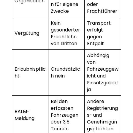
Organisation
n für eigene
oder
Zwecke
Frachtführer
Kein
Transport
gesonderter
erfolgt
Vergütung
Frachtlohn
gegen
von Dritten
Entgelt
Abhängig
von
Erlaubnispflic
Grundsätzlic
Fahrzeuggew
ht
h nein
icht und
Einsatzgebiet
ja
Bei den
Andere
erfassten
Registrierung
BALM-
Fahrzeugen
s- und
Meldung
über 3,5
Genehmigun
Tonnen
gspflichten