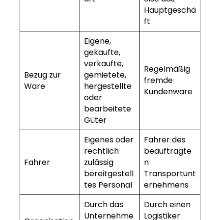
Hauptgeschä
ft
Eigene,
gekaufte,
verkaufte,
Regelmäßig
Bezug zur
gemietete,
fremde
Ware
hergestellte
Kundenware
oder
bearbeitete
Güter
Eigenes oder
Fahrer des
rechtlich
beauftragte
Fahrer
zulässig
n
bereitgestell
Transportunt
tes Personal
ernehmens
Durch das
Durch einen
Unternehme
Logistiker