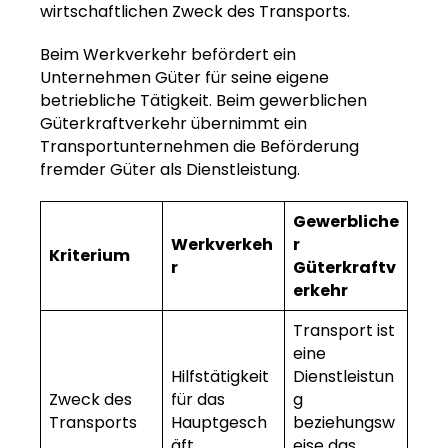
wirtschaftlichen Zweck des Transports.
Beim Werkverkehr befördert ein
Unternehmen Güter für seine eigene
betriebliche Tätigkeit. Beim gewerblichen
Güterkraftverkehr übernimmt ein
Transportunternehmen die Beförderung
fremder Güter als Dienstleistung.
Gewerbliche
Werkverkeh
r
Kriterium
r
Güterkraftv
erkehr
Transport ist
eine
Hilfstätigkeit
Dienstleistun
Zweck des
für das
g
Transports
Hauptgesch
beziehungsw
äft
eise das