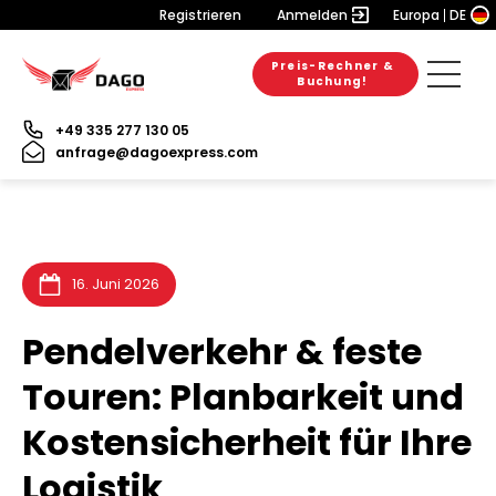
Registrieren
Anmelden
Europa
DE
Preis-Rechner &
28. Juli 2026
28. Juli 2026
25. Juli 2026
Buchung!
+49 335 277 130 05
anfrage@dagoexpress.com
16. Juni 2026
Pendelverkehr & feste
Touren: Planbarkeit und
Kostensicherheit für Ihre
Logistik