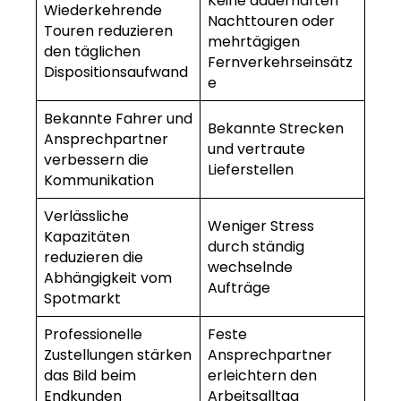
Keine dauerhaften
Wiederkehrende
Nachttouren oder
Touren reduzieren
mehrtägigen
den täglichen
Fernverkehrseinsätz
Dispositionsaufwand
e
Bekannte Fahrer und
Bekannte Strecken
Ansprechpartner
und vertraute
verbessern die
Lieferstellen
Kommunikation
Verlässliche
Weniger Stress
Kapazitäten
durch ständig
reduzieren die
wechselnde
Abhängigkeit vom
Aufträge
Spotmarkt
Professionelle
Feste
Zustellungen stärken
Ansprechpartner
das Bild beim
erleichtern den
Endkunden
Arbeitsalltag