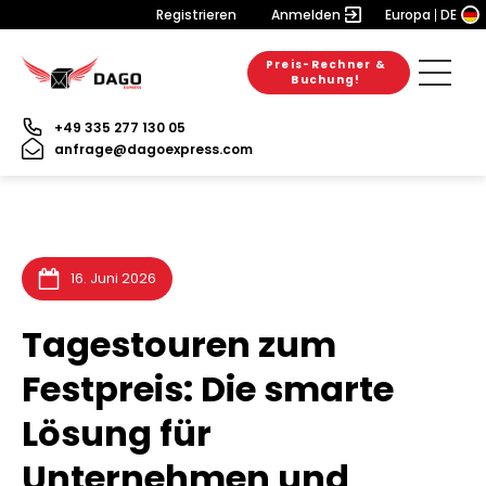
Registrieren
Anmelden
Europa
DE
Preis-Rechner &
6. August 2026
28. Juli 2026
31. Juli 2026
Buchung!
+49 335 277 130 05
anfrage@dagoexpress.com
16. Juni 2026
Tagestouren zum
Festpreis: Die smarte
Lösung für
Unternehmen und