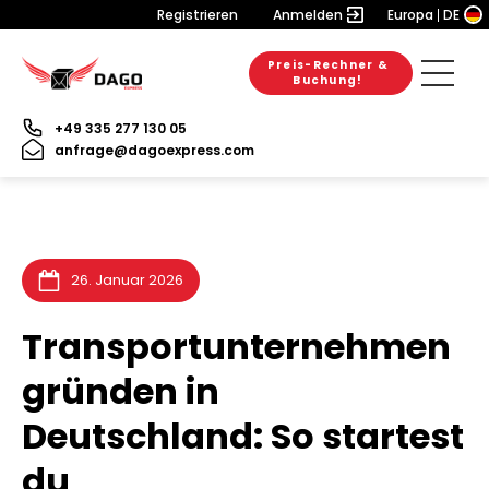
Registrieren
Anmelden
Europa
DE
Preis-Rechner &
6. August 2026
28. Juli 2026
31. Juli 2026
Buchung!
+49 335 277 130 05
anfrage@dagoexpress.com
26. Januar 2026
Transportunternehmen
gründen in
Deutschland: So startest
du