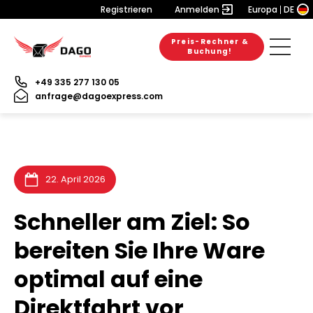
Registrieren
Anmelden
Europa
DE
Preis-Rechner &
6. August 2026
28. Juli 2026
31. Juli 2026
Buchung!
+49 335 277 130 05
anfrage@dagoexpress.com
22. April 2026
Schneller am Ziel: So
bereiten Sie Ihre Ware
optimal auf eine
Direktfahrt vor