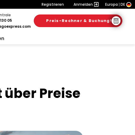
Registrieren
Anmelden
Europa
DE
ntrale
130 05
Preis-Rechner & Buchung!
28. Juli 2026
28. Juli 2026
25. Juli 2026
goexpress.com
en
 über Preise