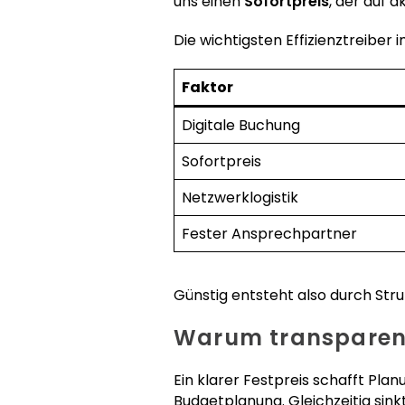
uns einen
Sofortpreis
, der auf 
Die wichtigsten Effizienztreiber 
Faktor
Digitale Buchung
Sofortpreis
Netzwerklogistik
Fester Ansprechpartner
Günstig entsteht also durch Stru
Warum transparente
Ein klarer Festpreis schafft Pla
Budgetplanung. Gleichzeitig sink