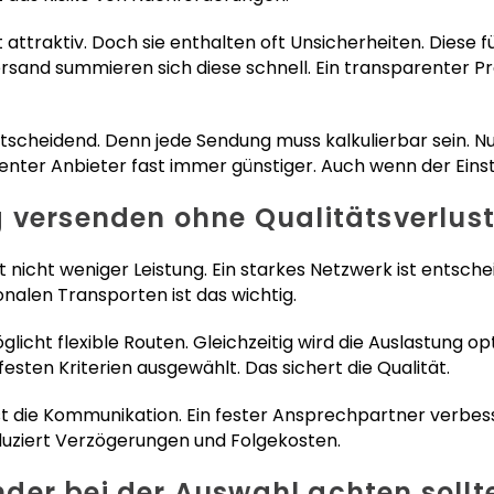
 attraktiv. Doch sie enthalten oft Unsicherheiten. Diese 
and summieren sich diese schnell. Ein transparenter Pre
scheidend. Denn jede Sendung muss kalkulierbar sein. Nur
parenter Anbieter fast immer günstiger. Auch wenn der Eins
 versenden ohne Qualitätsverlus
nicht weniger Leistung. Ein starkes Netzwerk ist entschei
onalen Transporten ist das wichtig.
icht flexible Routen. Gleichzeitig wird die Auslastung o
ten Kriterien ausgewählt. Das sichert die Qualität.
ist die Kommunikation. Ein fester Ansprechpartner verb
duziert Verzögerungen und Folgekosten.
der bei der Auswahl achten sollt