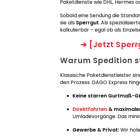
Paketdienste wie DHL, Hermes o
Sobald eine Sendung die Standar
sie als
Sperrgut
. Als spezialisie
kalkulierbar – egal ob als Einze
➔
[Jetzt Sper
Warum Spedition st
Klassische Paketdienstleister sin
den Prozess. DAGO Express hing
Keine starren Gurtmaß-G
Direktfahrten
& maximaler
Umladevorgänge. Das minimi
Gewerbe & Privat:
Wir hole