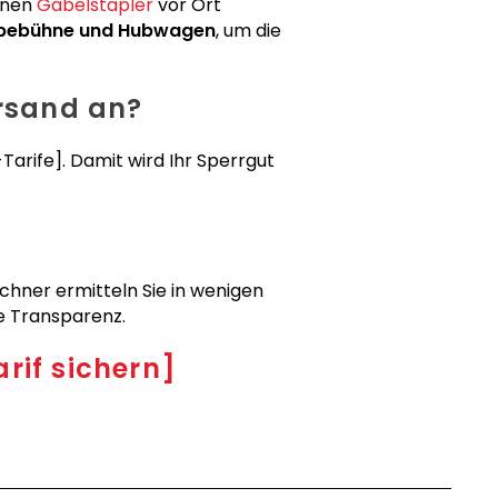
einen
Gabelstapler
vor Ort
bebühne und Hubwagen
, um die
rsand an?
arife]. Damit wird Ihr Sperrgut
chner ermitteln Sie in wenigen
le Transparenz.
rif sichern]