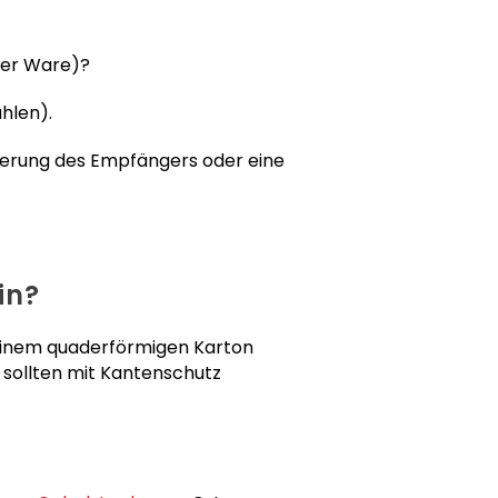
arer Ware)?
hlen).
sierung des Empfängers oder eine
in?
 einem quaderförmigen Karton
n sollten mit Kantenschutz