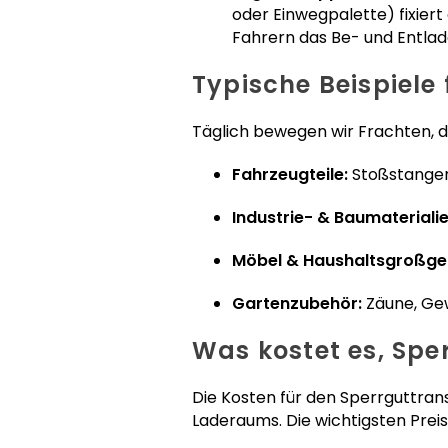
oder Einwegpalette) fixier
Fahrern das Be- und Entl
Typische Beispiele
Täglich bewegen wir Frachten,
Fahrzeugteile:
Stoßstangen,
Industrie- & Baumaterialie
Möbel & Haushaltsgroßge
Gartenzubehör:
Zäune, Gew
Was kostet es, Spe
Die Kosten für den Sperrguttra
Laderaums. Die wichtigsten Preis