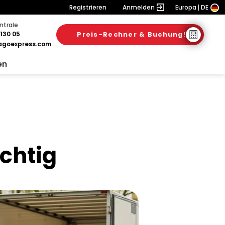
Registrieren
Anmelden
Europa
DE
ntrale
130 05
Preis-Rechner & Buchung!
6. August 2026
28. Juli 2026
31. Juli 2026
goexpress.com
en
ichtig