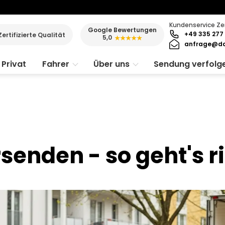
Kundenservice Ze
Google Bewertungen
+49 335 277 
Zertifizierte Qualität
5,0
★★★★★
anfrage@da
Privat
Fahrer
Über uns
Sendung verfolg
senden - so geht's r