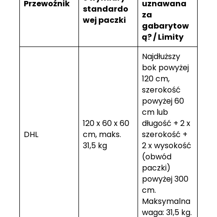
Przewoźnik
uznawana
standardo
za
wej paczki
gabarytow
ą? / Limity
Najdłuższy
bok powyżej
120 cm,
szerokość
powyżej 60
cm lub
120 x 60 x 60
długość + 2 x
DHL
cm, maks.
szerokość +
31,5 kg
2 x wysokość
(obwód
paczki)
powyżej 300
cm.
Maksymalna
waga: 31,5 kg.