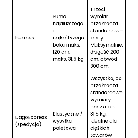
Trzeci
Suma
wymiar
najdłuższego
przekracza
i
standardowe
Hermes
najkrótszego
limity.
boku maks.
Maksymalnie:
120 cm,
długość 200
maks. 31,5 kg
cm, obwód
300 cm.
Wszystko, co
przekracza
standardowe
wymiary
paczki lub
Elastyczne /
31,5 kg.
DagoExpress
wysyłka
Idealne dla
(spedycja)
paletowa
ciężkich
towarów