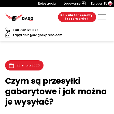
Rejestracja
Logowanie
Europa
PL
Kalkulator cenowy
6. sierpnia 2026
20. lipca 2026
10. lipca 2026
i rezerwacja!
+48 732 125 875
zapytanie@dagoexpress.com
28. maja 2026
Czym są przesyłki
gabarytowe i jak można
je wysyłać?