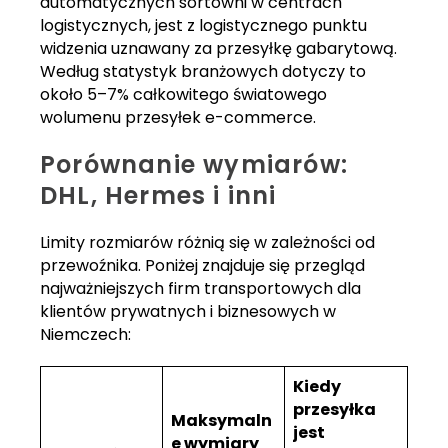
automatycznych sortowni w centrach
logistycznych, jest z logistycznego punktu
widzenia uznawany za przesyłkę gabarytową.
Według statystyk branżowych dotyczy to
około 5–7% całkowitego światowego
wolumenu przesyłek e-commerce.
Porównanie wymiarów:
DHL, Hermes i inni
Limity rozmiarów różnią się w zależności od
przewoźnika. Poniżej znajduje się przegląd
najważniejszych firm transportowych dla
klientów prywatnych i biznesowych w
Niemczech:
Kiedy
przesyłka
Maksymaln
jest
e wymiary