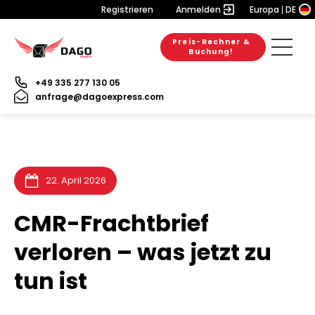
Registrieren
Anmelden
Europa
DE
Preis-Rechner &
28. Juli 2026
28. Juli 2026
25. Juli 2026
Buchung!
+49 335 277 130 05
anfrage@dagoexpress.com
22. April 2026
CMR-Frachtbrief
verloren – was jetzt zu
tun ist