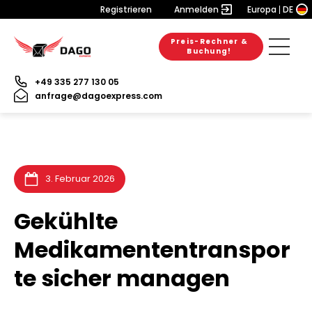
Registrieren
Anmelden
Europa
DE
Preis-Rechner &
6. August 2026
28. Juli 2026
31. Juli 2026
Buchung!
+49 335 277 130 05
anfrage@dagoexpress.com
3. Februar 2026
Gekühlte
Medikamententranspor
te sicher managen