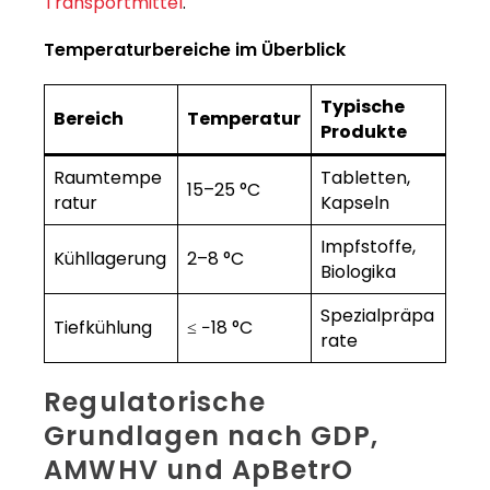
Transportmittel
.
Temperaturbereiche im Überblick
Typische
Bereich
Temperatur
Produkte
Raumtempe
Tabletten,
15–25 °C
ratur
Kapseln
Impfstoffe,
Kühllagerung
2–8 °C
Biologika
Spezialpräpa
Tiefkühlung
≤ −18 °C
rate
Regulatorische
Grundlagen nach GDP,
AMWHV und ApBetrO