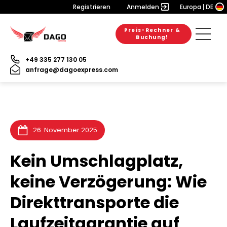
Registrieren
Anmelden
Europa
DE
Preis-Rechner &
28. Juli 2026
28. Juli 2026
25. Juli 2026
Buchung!
+49 335 277 130 05
anfrage@dagoexpress.com
26. November 2025
Kein Umschlagplatz,
keine Verzögerung: Wie
Direkttransporte die
Laufzeitgarantie auf