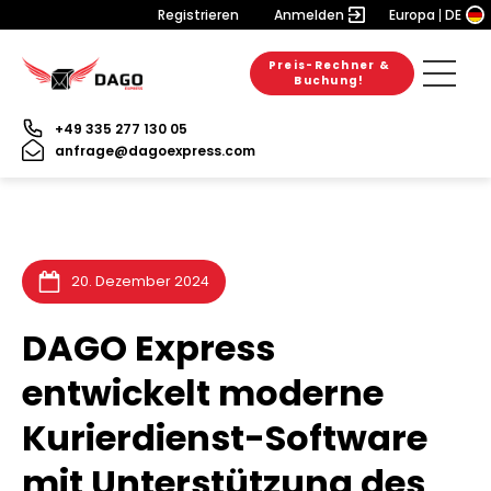
Registrieren
Anmelden
Europa
DE
Preis-Rechner &
6. August 2026
28. Juli 2026
31. Juli 2026
Buchung!
+49 335 277 130 05
anfrage@dagoexpress.com
20. Dezember 2024
DAGO Express
entwickelt moderne
Kurierdienst-Software
mit Unterstützung des