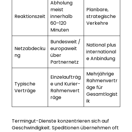
Abholung
meist
Planbare,
Reaktionszeit
innerhalb
strategische
60–120
Verkehre
Minuten
Bundesweit /
National plus
Netzabdecku
europaweit
international
ng
über
e Anbindung
Partnernetz
Mehrjährige
Einzelaufträg
Rahmenvertr
Typische
e und Kurier-
äge für
Verträge
Rahmenvert
Gesamtlogist
räge
ik
Termingut-Dienste konzentrieren sich auf
Geschwindigkeit. Speditionen übernehmen oft