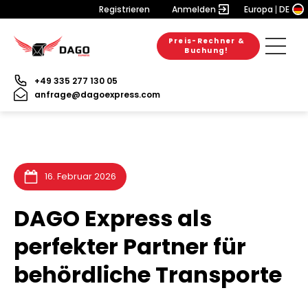
Registrieren
Anmelden
Europa
DE
Preis-Rechner &
6. August 2026
28. Juli 2026
31. Juli 2026
Buchung!
+49 335 277 130 05
anfrage@dagoexpress.com
16. Februar 2026
DAGO Express als
perfekter Partner für
behördliche Transporte