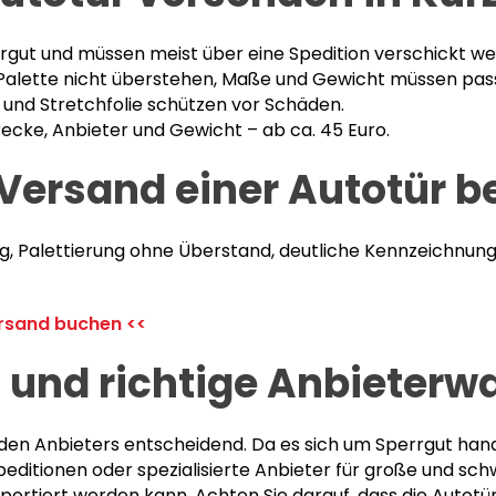
rgut und müssen meist über eine Spedition verschickt we
 Palette nicht überstehen, Maße und Gewicht müssen pas
 und Stretchfolie schützen vor Schäden.
recke, Anbieter und Gewicht – ab ca. 45 Euro.
ersand einer Autotür b
ng, Palettierung ohne Überstand, deutliche Kennzeichnu
Versand buchen <<
 und richtige Anbieterw
den Anbieters entscheidend. Da es sich um Sperrgut hand
peditionen oder spezialisierte Anbieter für große und sc
ansportiert werden kann. Achten Sie darauf, dass die Autot