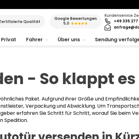
Kundenservice Ze
Google Bewertungen
+49 335 277 
Zertifizierte Qualität
5,0
★★★★★
anfrage@da
Privat
Fahrer
Über uns
Sendung verfolg
en - So klappt es 
wöhnliches Paket. Aufgrund ihrer Größe und Empfindlichke
nstleister, Verpackung und Abwicklung. Um Transportsch
geber erfahren Sie Schritt für Schritt, worauf Sie beim 
n Spedition.
utotür versenden in Kür