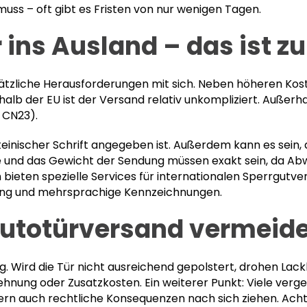
uss – oft gibt es Fristen von nur wenigen Tagen.
 ins Ausland – das ist z
sätzliche Herausforderungen mit sich. Neben höheren Kos
lb der EU ist der Versand relativ unkompliziert. Außerha
. CN23).
ateinischer Schrift angegeben ist. Außerdem kann es sei
aße und das Gewicht der Sendung müssen exakt sein, da 
ieten spezielle Services für internationalen Sperrgutver
kung und mehrsprachige Kennzeichnungen.
Autotürversand vermeid
g. Wird die Tür nicht ausreichend gepolstert, drohen Lac
ehnung oder Zusatzkosten. Ein weiterer Punkt: Viele verge
rn auch rechtliche Konsequenzen nach sich ziehen. Acht