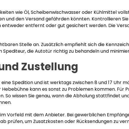
gkeiten wie Öl, Scheibenwischwasser oder Kühlmittel voll
en und den Versand gefährden könnten. Kontrollieren Sie g
en entweder entfernt oder gut gesichert werden. Die Vers
chtbaren Stelle an. Zusätzlich empfiehlt sich die Kennzeic
 Spediteur, die Autotür richtig zu behandeln und minimie
und Zustellung
r eine Spedition und ist werktags zwischen 8 und 17 Uhr 
 Hebebühne kann es sonst zu Problemen kommen. Für Pri
en. So wissen Sie genau, wann die Abholung stattfindet un
nnen.
das im Vorfeld mit dem Anbieter. Bei gewerblichen Empfän
orab prüfen, um Zusatzkosten oder Rücksendungen zu ver