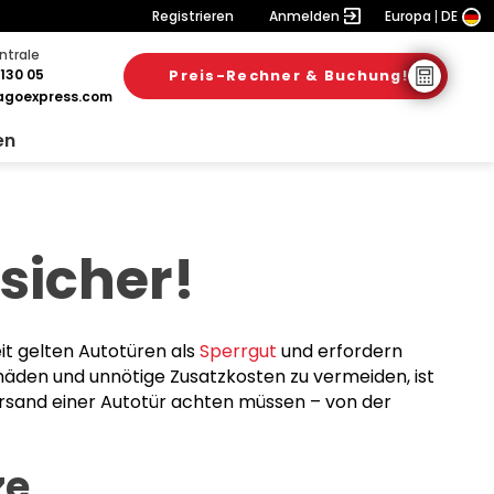
Registrieren
Anmelden
Europa
DE
ntrale
130 05
Preis-Rechner & Buchung!
goexpress.com
en
sicher!
it gelten Autotüren als
Sperrgut
und erfordern
äden und unnötige Zusatzkosten zu vermeiden, ist
Versand einer Autotür achten müssen – von der
ze