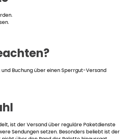
rden.
sen.
eachten?
ng und Buchung über einen Sperrgut-Versand
ahl
elt, ist der Versand über reguläre Paketdienste
hwere Sendungen setzen. Besonders beliebt ist der
ür nicht über den Rand der Palette hinausragt.