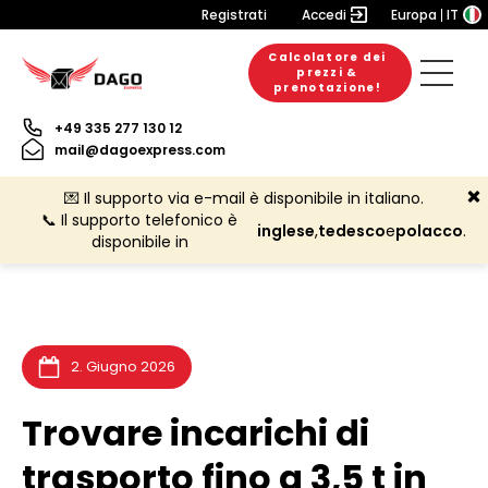
Registrati
Accedi
Europa
IT
Calcolatore dei
prezzi &
20. Luglio 2026
6. Luglio 2026
3. Luglio 2026
prenotazione!
+49 335 277 130 12
mail@dagoexpress.com
💌 Il supporto via e-mail è disponibile in italiano.
📞 Il supporto telefonico è
inglese
,
tedesco
e
polacco
.
disponibile in
2. Giugno 2026
Trovare incarichi di
trasporto fino a 3,5 t in