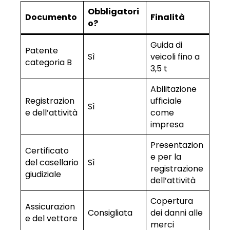
Obbligatori
Documento
Finalità
o?
Guida di
Patente
Sì
veicoli fino a
categoria B
3,5 t
Abilitazione
Registrazion
ufficiale
Sì
e dell’attività
come
impresa
Presentazion
Certificato
e per la
del casellario
Sì
registrazione
giudiziale
dell’attività
Copertura
Assicurazion
Consigliata
dei danni alle
e del vettore
merci