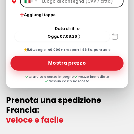
IT
Aggiungi tappa
Data di ritiro
Oggi, 07.08.26
★
5,0
Google
·
40.000+
trasporti
·
99,5%
puntuale
Mostra prezzo
Gratuito e senza impegno
Prezzo immediato
Nessun costo nascosto
Prenota una spedizione
Francia:
veloce e facile