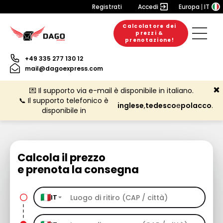
Registrati
Accedi
Europa
IT
Calcolatore dei
prezzi &
prenotazione!
+49 335 277 130 12
mail@dagoexpress.com
💌 Il supporto via e-mail è disponibile in italiano.
📞 Il supporto telefonico è
inglese
,
tedesco
e
polacco
.
disponibile in
Calcola il prezzo
e prenota la consegna
IT