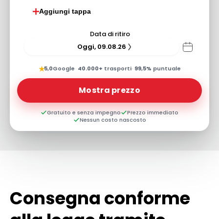
Aggiungi tappa
Data di ritiro
Oggi, 09.08.26
★
5,0
Google
·
40.000+
trasporti
·
99,5%
puntuale
Mostra prezzo
Gratuito e senza impegno
Prezzo immediato
Nessun costo nascosto
Consegna conforme