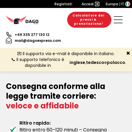
Registrati
Accedi
Europa
IT
Calcolatore dei
prezzi &
prenotazione!
+49 335 277 130 12
mail@dagoexpress.com
💌 Il supporto via e-mail è disponibile in italiano.
📞 Il supporto telefonico è
inglese
,
tedesco
e
polacco
.
disponibile in
Consegna conforme alla
legge tramite corriere:
veloce e affidabile
Ritiro rapido:
Ritiro entro 60–120 minuti – Consegna