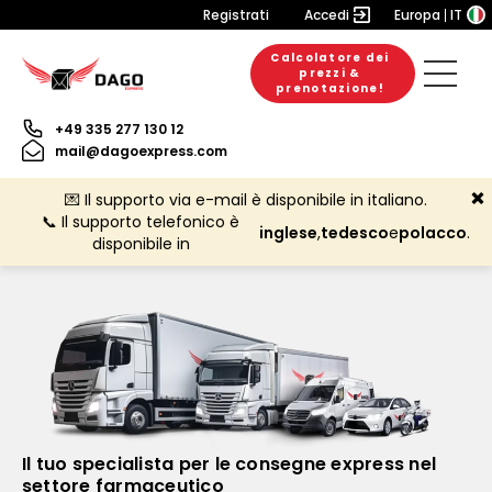
Registrati
Accedi
Europa
IT
Calcolatore dei
prezzi &
prenotazione!
+49 335 277 130 12
mail@dagoexpress.com
💌 Il supporto via e-mail è disponibile in italiano.
📞 Il supporto telefonico è
inglese
,
tedesco
e
polacco
.
disponibile in
Il tuo specialista per le consegne express nel
settore farmaceutico