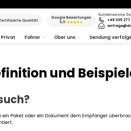
Kundenservice Ze
Google Bewertungen
+49 335 277 
Zertifizierte Qualität
5,0
★★★★★
anfrage@da
Privat
Fahrer
Über uns
Sendung verfolg
finition und Beispiel
rsuch?
m ein Paket oder ein Dokument dem Empfänger überbracht 
tiert.