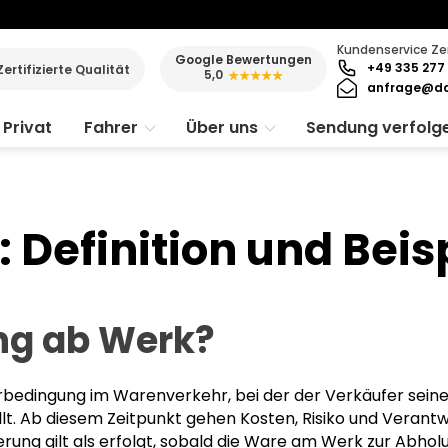
Kundenservice Ze
Google Bewertungen
+49 335 277 
Zertifizierte Qualität
5,0
★★★★★
anfrage@da
Privat
Fahrer
Über uns
Sendung verfolg
 Definition und Beis
ng ab Werk?
erbedingung im Warenverkehr, bei der der Verkäufer seine 
lt. Ab diesem Zeitpunkt gehen Kosten, Risiko und Verant
ferung gilt als erfolgt, sobald die Ware am Werk zur Abho