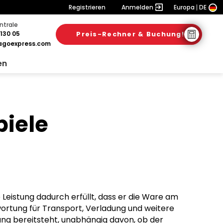
Registrieren
Anmelden
Europa
DE
ntrale
130 05
Preis-Rechner & Buchung!
goexpress.com
en
piele
Leistung dadurch erfüllt, dass er die Ware am
wortung für Transport, Verladung und weitere
lung bereitsteht, unabhängig davon, ob der