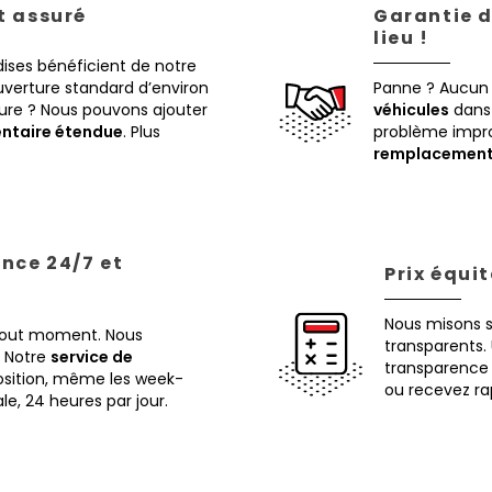
st assuré
Garantie d
lieu !
ises bénéficient de notre
verture standard d’environ
Panne ? Aucun
eure ? Nous pouvons ajouter
véhicules
dans 
ntaire étendue
. Plus
problème impr
remplacemen
ance 24/7 et
Prix équi
Nous misons 
 tout moment. Nous
transparents. 
Notre
service de
transparence 
osition, même les week-
ou recevez ra
ale, 24 heures par jour.