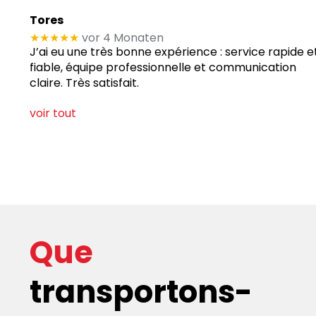
Tores
★★★★★
vor 4 Monaten
J’ai eu une très bonne expérience : service rapide e
fiable, équipe professionnelle et communication
claire. Très satisfait.
voir tout
s palettisées
Que
transportons-
rte des marchandises palettisées à travers toute la Hol
x Ardennes, nous coordonnons vos flux de marchandises 