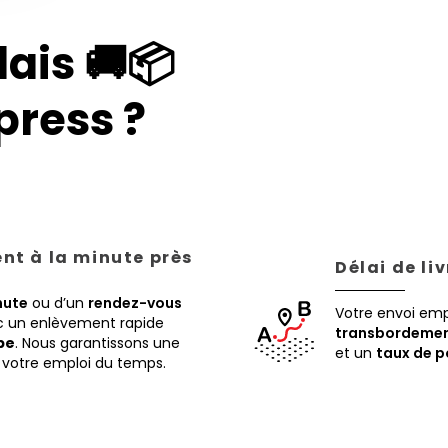
ais 🚚📦
ress ?
ent à la minute près
Délai de li
nute
ou d’un
rendez-vous
Votre envoi em
ec un enlèvement rapide
transbordemen
pe
. Nous garantissons une
et un
taux de p
 à votre emploi du temps.