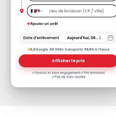
FR
Ajouter un arrêt
Date d'enlèvement
Aujourd'hui, 06.08.26
★
5,0
Google
·
40 000+
transports
·
99,5%
à l'heure
Afficher le prix
Gratuit et sans engagement
Prix immédiat
Pas de frais cachés