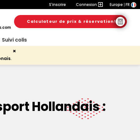
S'inscrire
Connexion
Europe
FR
Calculateur de prix & réservation!
s.com
Suivi colis
onais
.
port Hollandais :