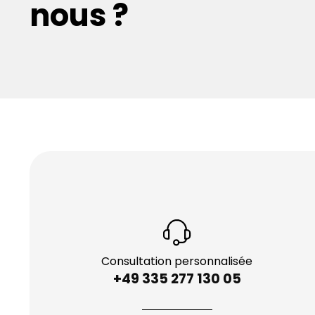
 service de
transporteur hollandais
garantit une logistiq
nous ?
pour vos besoins professionnels.
Consultation personnalisée
+49 335 277 130 05