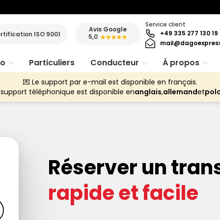
Service client
Avis Google
+49 335 277 130 19
rtification ISO 9001
5,0
★★★★★
mail@dagoexpres
ro
Particuliers
Conducteur
À propos
💌 Le support par e-mail est disponible en français.
 support téléphonique est disponible en
anglais
,
allemand
et
pol
Réserver un trans
rapide et facile