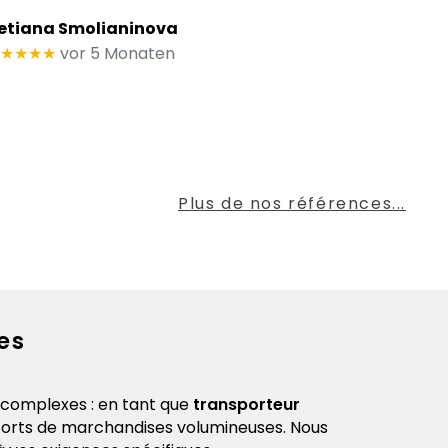
etiana Smolianinova
★★★★
vor 5 Monaten
Plus de nos références...
es
Envois 
s complexes : en tant que
transporteur
Le temps est
sports de marchandises volumineuses. Nous
processus.