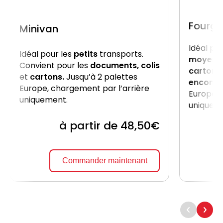
Fourgo
Minivan
Idéal po
Idéal pour les
petits
transports.
moyenn
Convient pour les
documents, colis
cartons
et
cartons.
Jusqu’à 2 palettes
encomb
Europe, chargement par l’arrière
Europe, 
uniquement.
uniquem
à partir de 48,50€
Commander maintenant