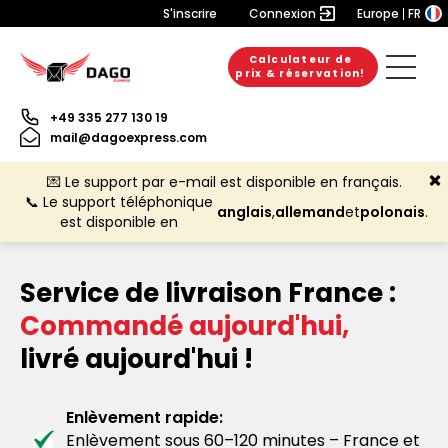
S'inscrire
Connexion
Europe
FR
Calculateur de
prix & réservation!
+49 335 277 130 19
mail@dagoexpress.com
💌 Le support par e-mail est disponible en français.
📞 Le support téléphonique
anglais
,
allemand
et
polonais
.
est disponible en
Service de livraison France :
Commandé aujourd'hui,
livré aujourd'hui !
Enlèvement rapide:
Enlèvement sous 60–120 minutes – France et