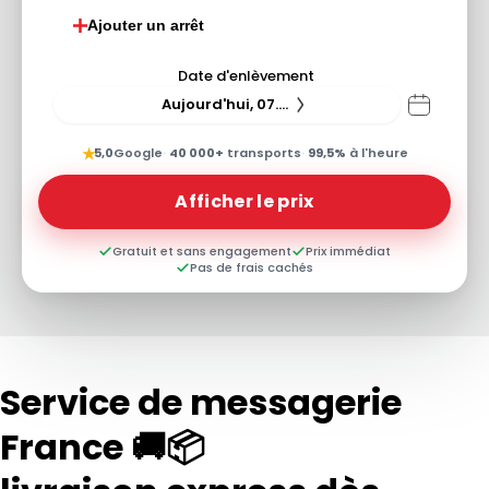
Ajouter un arrêt
Date d'enlèvement
Aujourd'hui, 07.08.26
★
5,0
Google
·
40 000+
transports
·
99,5%
à l'heure
Afficher le prix
Gratuit et sans engagement
Prix immédiat
Pas de frais cachés
Service de messagerie
France 🚚📦